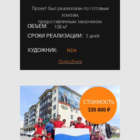
Проект был реализован по готовым
эскизам,
предоставленным заказчиком.
ОБЪЕМ:
108 м²
5 дней
СРОКИ РЕАЛИЗАЦИИ:
NDA
ХУДОЖНИК:
Подробнее
СТОИМОСТЬ
335 800 ₽