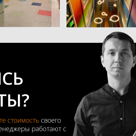
СЬ
ТЫ?
те стоимость
своего
енеджеры работают с