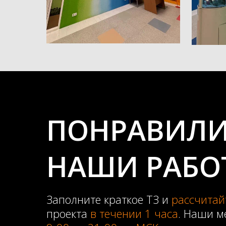
ПОНРАВИЛИ
НАШИ РАБО
Заполните краткое ТЗ и
рассчитай
проекта
в течении 1 часа
. Наши м